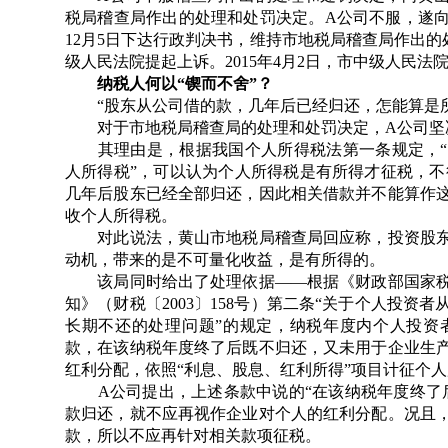
税局稽查局作出的处理和处罚决定。A公司不服，遂向
12月5日下达行政判决书，维持市地税局稽查局作出
级人民法院提起上诉。2015年4月2日，市中级人
纳税人何以“锲而不舍”？
“股东从公司借的款，几年后已经归还，怎能算
对于市地税局稽查局的处理和处罚决定，A公司坚
其理由是，根据我国个人所得税法第一条规定，“
人所得税”，可以认为个人所得税是有所得才征税，不
几年后股东已经全部归还，因此相关借款并不能算作
收个人所得税。
对此说法，黄山市地税局稽查局回应称，投资股东
动机，带来的是不可量化收益，是有所得的。
该局同时给出了处理依据——根据《财政部国家税
知》（财税〔2003〕158号）第二条“关于个人投
长期不还的处理问题”的规定，纳税年度内个人投资
款，在该纳税年度终了后既不归还，又未用于企业生
红利分配，依照“利息、股息、红利所得”项目计征个
A公司提出，上述条款中说的“在该纳税年度终了后
款归还，就不应再视作企业对个人的红利分配。况且
款，所以不应再针对相关款项征税。