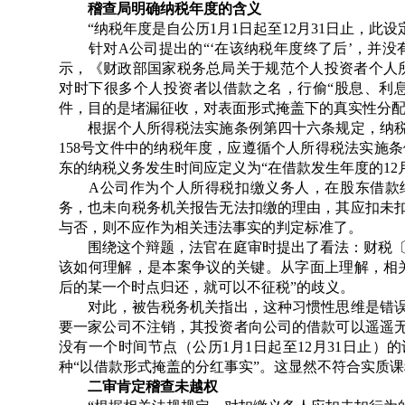
稽查局明确纳税年度的含义
“纳税年度是自公历1月1日起至12月31日止，此
针对A公司提出的“‘在该纳税年度终了后’，并没
示，《财政部国家税务总局关于规范个人投资者个人所得
对时下很多个人投资者以借款之名，行偷“股息、利
件，目的是堵漏征收，对表面形式掩盖下的真实性分
根据个人所得税法实施条例第四十六条规定，纳税年度是
158号文件中的纳税年度，应遵循个人所得税法实施
东的纳税义务发生时间应定义为“在借款发生年度的12
A公司作为个人所得税扣缴义务人，在股东借款纳
务，也未向税务机关报告无法扣缴的理由，其应扣未
与否，则不应作为相关违法事实的判定标准了。
围绕这个辩题，法官在庭审时提出了看法：财税〔200
该如何理解，是本案争议的关键。从字面上理解，相
后的某一个时点归还，就可以不征税”的歧义。
对此，被告税务机关指出，这种习惯性思维是错误
要一家公司不注销，其投资者向公司的借款可以遥遥
没有一个时间节点（公历1月1日起至12月31日止
种“以借款形式掩盖的分红事实”。这显然不符合实质
二审肯定稽查未越权