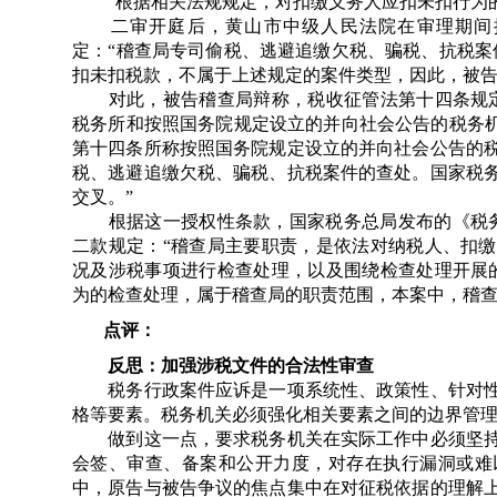
“根据相关法规规定，对扣缴义务人应扣未扣行为的
二审开庭后，黄山市中级人民法院在审理期间提
定：“稽查局专司偷税、逃避追缴欠税、骗税、抗税案
扣未扣税款，不属于上述规定的案件类型，因此，被
对此，被告稽查局辩称，税收征管法第十四条规定
税务所和按照国务院规定设立的并向社会公告的税务机
第十四条所称按照国务院规定设立的并向社会公告的
税、逃避追缴欠税、骗税、抗税案件的查处。国家税
交叉。”
根据这一授权性条款，国家税务总局发布的《税务稽查
二款规定：“稽查局主要职责，是依法对纳税人、扣
况及涉税事项进行检查处理，以及围绕检查处理开展
为的检查处理，属于稽查局的职责范围，本案中，稽
点评：
反思：加强涉税文件的合法性审查
税务行政案件应诉是一项系统性、政策性、针对性
格等要素。税务机关必须强化相关要素之间的边界管
做到这一点，要求税务机关在实际工作中必须坚持
会签、审查、备案和公开力度，对存在执行漏洞或难
中，原告与被告争议的焦点集中在对征税依据的理解