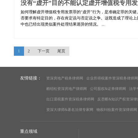
没有“虚开”目的不能认定虚开增值税专用
如何理解虚开增值税专用发票罪的“虚开”行为，是准确定罪的关键
否要求有特定目的，存在肯定说与否定说之争。这既造成了理论上
中也已经出现类似案件处理结果迥异的情况。 ...
1
2
下一页
尾页
友情链接：
资深房地产税务律师网
企业所得税案件资深税务律师网
赖绍松资深房地产律师网
公司股权&证券律师网
法学
出口退税案件资深税务律师网
反垄断&知识产权资深律
资深大律师&著名法律专家网
物权纠纷案件资深律师网
重点领域