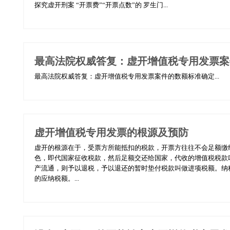
探究虚开刑案 “开票费”“开票点数”的 罗生门...
最高法院权威答复：虚开增值税专用发票案
最高法院权威答复：虚开增值税专用发票案件的数额标准确定...
虚开增值税专用发票的根源及预防
虚开的根源在于，受票方所能抵扣的税款，开票方往往不会足额缴
色，即代国家征收税款，然后足额交还给国家，代收的增值税税款
产流通，则予以退税，予以退还的暂时垫付税款叫做进项税额。纳
的应纳税额。...