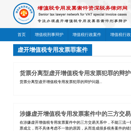
首页
增值税刑事辩护
增值税行政案件
增值税行政
虚开增值税专用发票罪案件
货票分离型虚开增值税专用发票犯罪的辩护
货票分离型虚开增值税专用发票犯罪的辩护问题...
涉嫌虚开增值税专用发票案件中的三方交易
在涉嫌虚开增值税专用发票案件中的三方交易关系中，不能三流一
票成立，而不具体考虑不一致的原因，从而造成很多税务案件的错