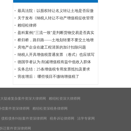
最高法院：以股权转让名义转让土地是否应缴
纳土地增值税？
关于发布《纳税人转让不动产增值税征收管理
暂行办法》的公告
赖绍松律师
盈科案例|“三流一致”是判断货物交易是否真实
的标准——周甲虚开增值税专用发票罪案公诉
桥归桥，路归路——土地划转要不要交土地增
机关撤诉结案
值税？
房地产企业在建工程清算的加计扣除问题
纳税人开具增值税普通发票 （卷式）也应填写
企业购买方纳税人识别号
德国学者认为:削减增值税有益中低收入群体
实务总结：25条增值税专用发票抵扣及要求
营改增后： 哪些项目不缴纳增值税了
重大疑难复杂案件资深大律师网
赖绍松资深大律师网
补偿案件资深律师网
赖绍松资深税务律师网
债权债务纠纷案件资深律师网
税务诉讼律师网
法学专家网
拆迁案件资深律师网