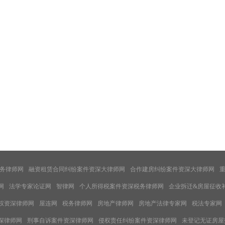
务律师网
融资租赁合同纠纷案件资深大律师网
合作建房纠纷案件资深大律师网
网
法学专家论证网
智律网
个人所得税案件资深税务律师网
企业拆迁&房屋征收
权资深律师网
屋连网
税务律师网
房地产律师网
房地产法律专家网
税法专家网
深律师网
刑事自诉案件资深律师网
侵权责任纠纷案件资深律师网
未登记无证房屋