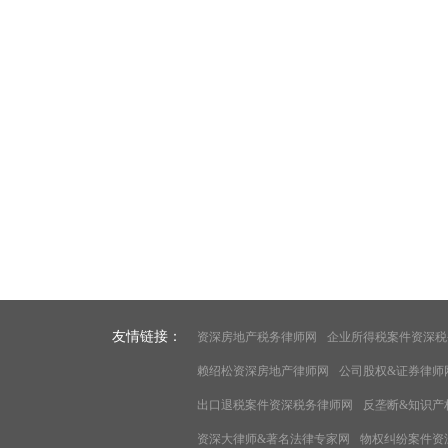
友情链接：
资深房地产税务律师网
企业所得税案件资深税
赖绍松资深房地产律师网
公司股权&证券律师
出口退税案件资深税务律师网
反垄断&知识产
资深大律师&著名法律专家网
物权纠纷案件资