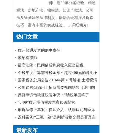
师，近30年办案经验，精通
税法、房地产法、物权法、知识产权法、公司
法及证券法等法律制度，谙熟诉讼程序及诉讼
技巧，富有丰富的实战经验……
[详细简介]
热门文章
虚开普通发票的刑事责任
赖绍松律师
最高法院：民间借贷利息收入应当征税
个税年度汇算需补税金额不超过400元的是免予
申报还是免予补缴
国家税务总局公告2016年第81号解读:土增税清
算 所得税退还
公司购买烟酒用于招待需要视同销售（厦门国
税口径）
反复申诉借款征税惹争议：“纳税年度终了
后”如何理解
“5·09”虚开增值税发票案侦破纪实
刑诉法修正草案：律师介入、认罪认罚与缺席
审判
盈科案例|“三流一致”是判断货物交易是否真实
的标准——周甲虚开增值税专用发票罪案公诉
最新发布
机关撤诉结案