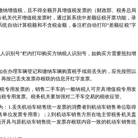
法缴纳增值税，且不得全额开具增值税发票的（财政部、税务总局
务机关代开增值税发票时，通过新系统中差额征税开票功能，录
统自动计算税额和不含税金额，备注栏自动打印“差额征税”字
纳税人识别号”栏内打印购买方纳税人识别号，如购买方需要抵扣增
，如在办理车辆登记和缴纳车辆购置税手续前丢失的，应先按照以
，再按已丢失发票存根联的信息开红字发票。
增值税专用发票的，销售二手车的一般纳税人可开具增值税专用发
值税专用发票。税务机关要加强对二手车交易的税收征管。
序为：1.丢失机动车销售统一发票的消费者到机动车销售单位取得
单位发票专用章）；2.到机动车销售方所在地主管税务机关盖
新开具与原机动车销售统一发票存根联内容一致的机动车销售统