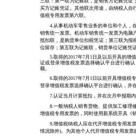
三联：第一联为记账联，是销售方记账凭证
买方记账凭证。其他联次用途，由纳税人自
值税专用发票第六联。
4.从事机动车零售业务的单位和个人
销售统一发票。机动车销售统一发票为电脑
抵扣联，是购货单位扣税凭证；第三联为报
位留存；第五联为记账联，销货单位记账凭
5.取得的
2017
年
7
月
1
日及以后开具的增
证或登录增值税发票选择确认平台进行确认
额。
6.取得的2017年7月1日以前开具增
登录增值税发票选择确认平台进行确认，并
7.认证当月计算抵扣，并在次月申报期
8.一般纳税人销售货物、提供加工修
增值税专用发票的，同时使用新系统开具《
9.增值税纳税人应在代开增值税专用发
情况除外)。为其他个人代开增值税专用发票