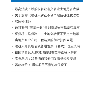
最高法院：以股权转让名义转让土地是否应缴
纳土地增值税？
关于发布《纳税人转让不动产增值税征收管理
暂行办法》的公告
赖绍松律师
盈科案例|“三流一致”是判断货物交易是否真实
的标准——周甲虚开增值税专用发票罪案公诉
桥归桥，路归路——土地划转要不要交土地增
机关撤诉结案
值税？
房地产企业在建工程清算的加计扣除问题
纳税人开具增值税普通发票 （卷式）也应填写
企业购买方纳税人识别号
德国学者认为:削减增值税有益中低收入群体
实务总结：25条增值税专用发票抵扣及要求
营改增后： 哪些项目不缴纳增值税了