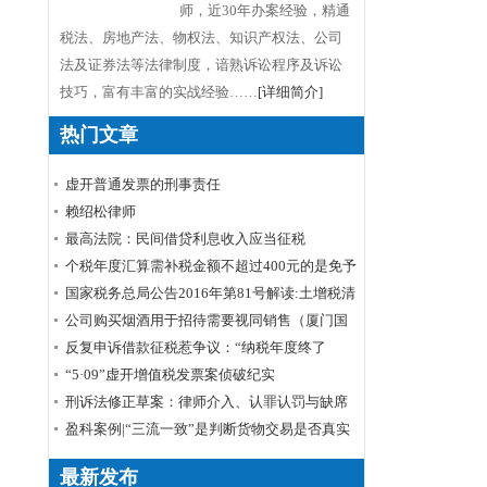
师，近30年办案经验，精通
税法、房地产法、物权法、知识产权法、公司
法及证券法等法律制度，谙熟诉讼程序及诉讼
技巧，富有丰富的实战经验……
[详细简介]
热门文章
虚开普通发票的刑事责任
赖绍松律师
最高法院：民间借贷利息收入应当征税
个税年度汇算需补税金额不超过400元的是免予
申报还是免予补缴
国家税务总局公告2016年第81号解读:土增税清
算 所得税退还
公司购买烟酒用于招待需要视同销售（厦门国
税口径）
反复申诉借款征税惹争议：“纳税年度终了
后”如何理解
“5·09”虚开增值税发票案侦破纪实
刑诉法修正草案：律师介入、认罪认罚与缺席
审判
盈科案例|“三流一致”是判断货物交易是否真实
的标准——周甲虚开增值税专用发票罪案公诉
最新发布
机关撤诉结案