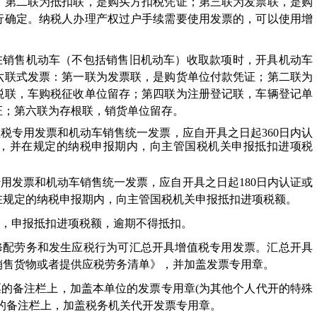
；第二联为抵扣联，是购买方扣税凭证；第三联为发票联，是购
行确定。纳税人办理产权过户手续需要使用发票的，可以使用增
，在销售机动车（不包括销售旧机动车）收取款项时，开具机动车
六联式发票：第一联为发票联，是购货单位付款凭证；第二联为
税联，车购税征收单位留存；第四联为注册登记联，车辆登记单
证；第六联为存根联，销货单位留存。
值税专用发票和机动车销售统一发票，应自开具之日起
360
日内认
，并在规定的纳税申报期内，向主管国税机关申报抵扣进项税
值税专用发票和机动车销售统一发票，应自开具之日起180日内认证或
在规定的纳税申报期内，向主管国税机关申报抵扣进项税额。
内，申报抵扣进项税额，逾期不得抵扣。
理修配劳务和发生应税行为可汇总开具增值税专用发票。汇总开具
销售货物或者提供应税劳务清单》，并加盖发票专用章。
票的备注栏上，加盖本单位的发票专用章(为其他个人代开的特殊
的备注栏上，加盖税务机关代开发票专用章。